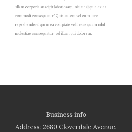
ullam corporis suscipit laboriosam, nisi ut aliquid ex ea
commodi consequatur? Quis autem vel eum iure
reprehenderit qui in ea voluptate velit esse quam nihil
molestiae consequatur, vel illum qui dolorem.
Business info
Address: 2680 Cloverdale Avenue,