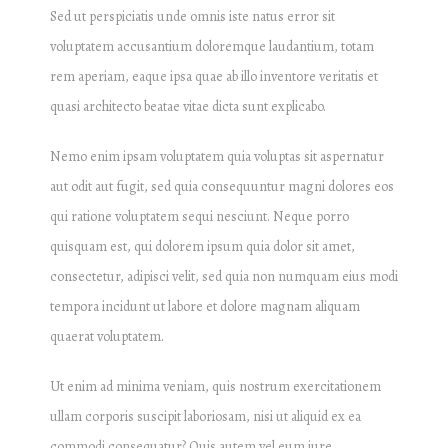
Sed ut perspiciatis unde omnis iste natus error sit
voluptatem accusantium doloremque laudantium, totam
rem aperiam, eaque ipsa quae ab illo inventore veritatis et
quasi architecto beatae vitae dicta sunt explicabo.
Nemo enim ipsam voluptatem quia voluptas sit aspernatur
aut odit aut fugit, sed quia consequuntur magni dolores eos
qui ratione voluptatem sequi nesciunt. Neque porro
quisquam est, qui dolorem ipsum quia dolor sit amet,
consectetur, adipisci velit, sed quia non numquam eius modi
tempora incidunt ut labore et dolore magnam aliquam
quaerat voluptatem.
Ut enim ad minima veniam, quis nostrum exercitationem
ullam corporis suscipit laboriosam, nisi ut aliquid ex ea
commodi consequatur? Quis autem vel eum iure