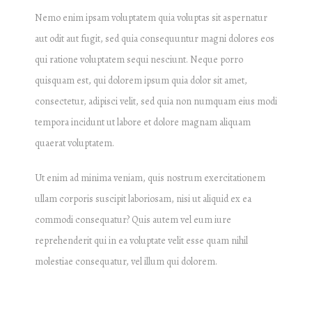
Nemo enim ipsam voluptatem quia voluptas sit aspernatur
aut odit aut fugit, sed quia consequuntur magni dolores eos
qui ratione voluptatem sequi nesciunt. Neque porro
quisquam est, qui dolorem ipsum quia dolor sit amet,
consectetur, adipisci velit, sed quia non numquam eius modi
tempora incidunt ut labore et dolore magnam aliquam
quaerat voluptatem.
Ut enim ad minima veniam, quis nostrum exercitationem
ullam corporis suscipit laboriosam, nisi ut aliquid ex ea
commodi consequatur? Quis autem vel eum iure
reprehenderit qui in ea voluptate velit esse quam nihil
molestiae consequatur, vel illum qui dolorem.